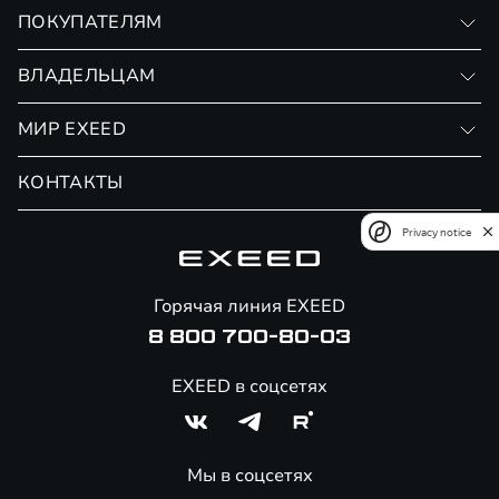
VX
ПОКУПАТЕЛЯМ
RX
Записаться на тест-драйв
ВЛАДЕЛЬЦАМ
Финансовые программы
Личный кабинет
МИР EXEED
Страхование
Записаться на сервис
Обмен / Trade-in
Новости и события
КОНТАКТЫ
Сервис
Специальные предложения
Технологии EXEED
Гарантия EXEED
Корпоративным клиентам
Знаковые клиенты EXEED
Privacy notice
Помощь на дорогах
Онлайн-магазин аксессуаров
Горячая линия EXEED
8 800 700-80-03
EXEED в соцсетях
Мы в соцсетях