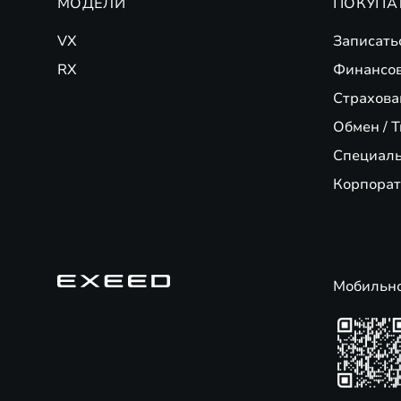
МОДЕЛИ
ПОКУПА
VX
Записать
RX
Финансо
Страхова
Обмен / T
Специал
Корпорат
Мобильн