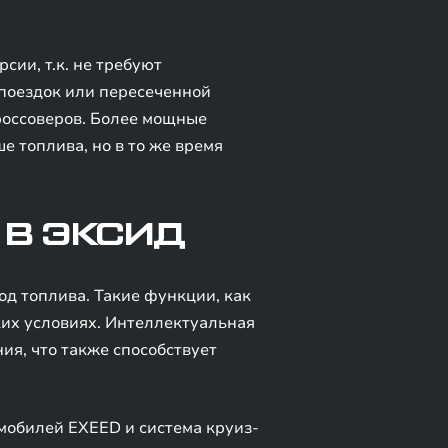
ии, т.к. не требуют
 поездок или пересеченной
россоверов. Более мощные
е топлива, но в то же время
 В ЭКСИД
д топлива. Такие функции, как
ких условиях. Интеллектуальная
ия, что также способствует
мобилей EXEED и система круиз-