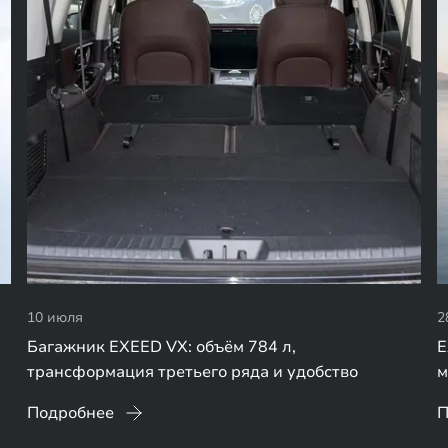
10 июля
2
Багажник EXEED VX: объём 784 л,
E
трансформация третьего ряда и удобство
м
Подробнее
П